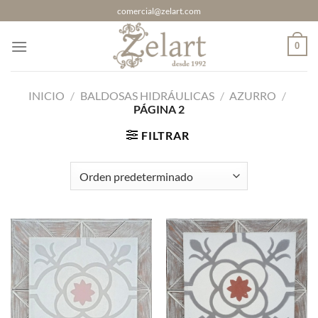
Saltar
comercial@zelart.com
al
contenido
0
INICIO
/
BALDOSAS HIDRÁULICAS
/
AZURRO
/
PÁGINA 2
FILTRAR