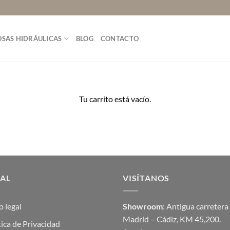
SAS HIDRÁULICAS
BLOG
CONTACTO
Tu carrito está vacío.
GAL
VISÍTANOS
o legal
Showroom
: Antigua carretera
Madrid – Cádiz, KM 45,200.
tica de Privacidad