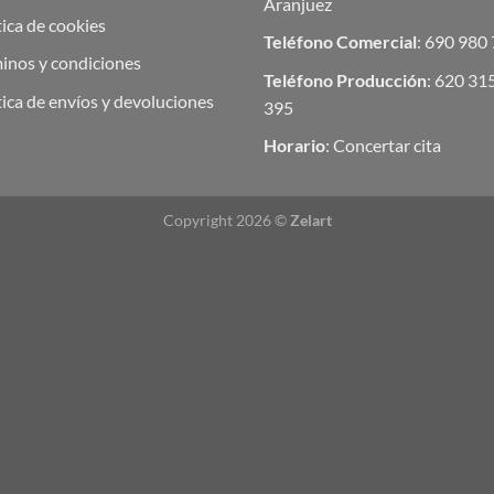
Aranjuez
tica de cookies
Teléfono Comercial
: 690 980
inos y condiciones
Teléfono Producción
: 620 31
tica de envíos y devoluciones
395
Horario
: Concertar cita
Copyright 2026 ©
Zelart