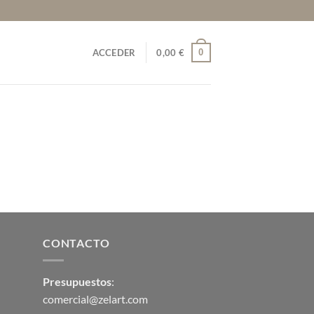
0
ACCEDER
0,00
€
CONTACTO
Presupuestos
:
comercial@zelart.com