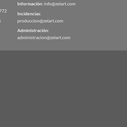
Información
:
info@zelart.com
 772
Incidencias
:
5
produccion@zelart.com
Administración
:
administracion@zelart.com