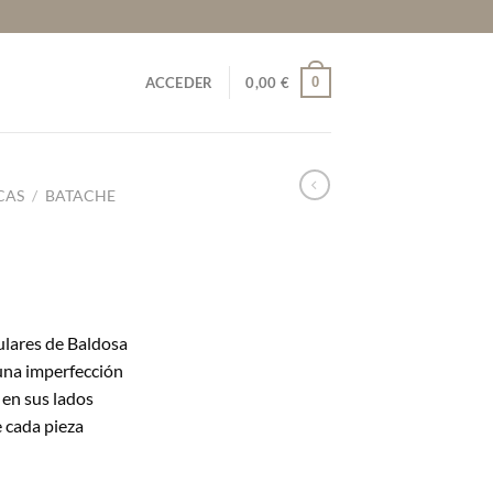
0
ACCEDER
0,00
€
CAS
/
BATACHE
ulares de Baldosa
 una imperfección
 en sus lados
 cada pieza