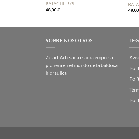
BATACHE B79
BATA
48,00
€
48,0
SOBRE NOSOTROS
LE
Zelart Artesana es una empresa
Avis
pionera en el mundo de la baldosa
Polí
hidráulica
Polí
Térm
Polí