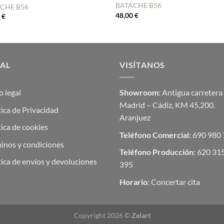
BATACHE B56
CHE B56
48,00
€
0
€
GAL
VISÍTANOS
o legal
Showroom
: Antigua carretera
Madrid – Cádiz, KM 45,200.
tica de Privacidad
Aranjuez
tica de cookies
Teléfono Comercial
: 690 980
inos y condiciones
Teléfono Producción
: 620 31
tica de envíos y devoluciones
395
Horario
: Concertar cita
Copyright 2026 ©
Zelart