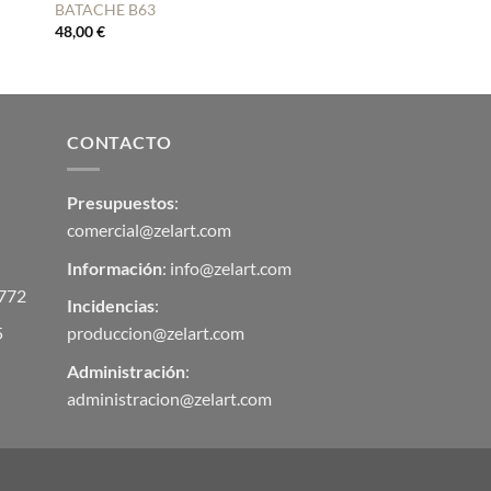
BATACHE B63
48,00
€
CONTACTO
Presupuestos
:
comercial@zelart.com
Información
:
info@zelart.com
 772
Incidencias
:
5
produccion@zelart.com
Administración
:
administracion@zelart.com