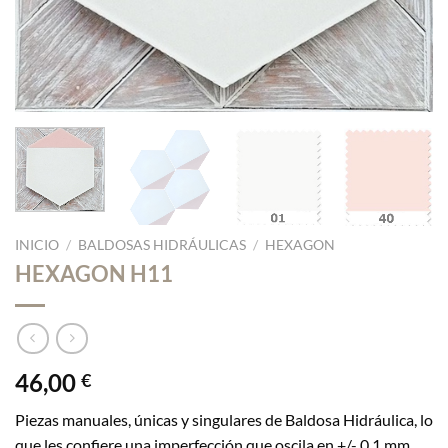
INICIO
/
BALDOSAS HIDRÁULICAS
/
HEXAGON
HEXAGON H11
46,00
€
Piezas manuales, únicas y singulares de Baldosa Hidráulica, lo
que les confiere una imperfección que oscila en +/- 0,1 mm,